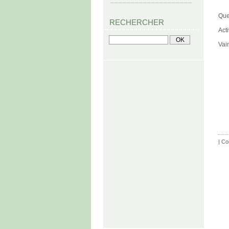
Que
RECHERCHER
Act
Vai
|
Co