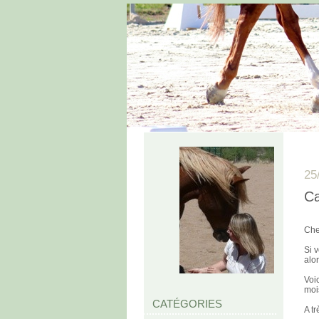
25
Ca
Che
Si 
alor
Voi
mois
CATÉGORIES
A tr