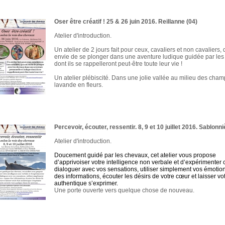
Oser être créatif ! 25 & 26 juin 2016. Reillanne (04)
Atelier d'introduction.
Un atelier de 2 jours fait pour ceux, cavaliers et non cavaliers, 
envie de se plonger dans une aventure ludique guidée par les
dont ils se rappelleront peut-être toute leur vie !
Un atelier plébiscité. Dans une jolie vallée au milieu des cha
lavande en fleurs.
Percevoir, écouter, ressentir. 8, 9 et 10 juillet 2016. Sablonni
Atelier d'introduction.
Doucement guidé par les chevaux, cet atelier vous propose
d’apprivoiser votre intelligence non verbale et d’expérimente
dialoguer avec vos sensations, utiliser simplement vos émoti
des informations, écouter les désirs de votre cœur et laisser vot
authentique s’exprimer.
Une porte ouverte vers quelque chose de nouveau.