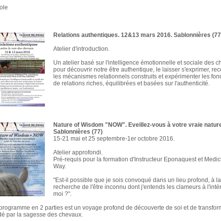
ole
Relations authentiques. 12&13 mars 2016. Sablonnières (77
Atelier d'introduction.
Un atelier basé sur l'intelligence émotionnelle et sociale des 
pour découvrir notre être authentique, le laisser s'exprimer, re
les mécanismes relationnels construits et expérimenter les fo
de relations riches, équilibrées et basées sur l'authenticité.
Nature of Wisdom "NOW". Eveillez-vous à votre vraie nature
Sablonnières (77)
15-21 mai et 25 septembre-1er octobre 2016.
Atelier approfondi.
Pré-requis pour la formation d'Instructeur Eponaquest et Medi
Way.
"Est-il possible que je sois convoqué dans un lieu profond, à la
recherche de l'être inconnu dont j'entends les clameurs à l'inté
moi ?".
programme en 2 parties est un voyage profond de découverte de soi et de transfor
dé par la sagesse des chevaux.