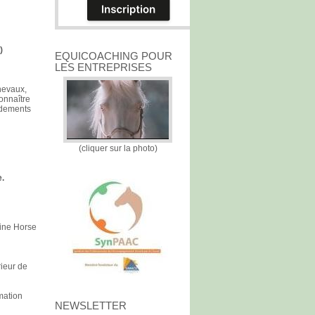
)
EQUICOACHING POUR
LES ENTREPRISES
chevaux,
connaître
ndements
(cliquer sur la photo)
.
cine Horse
rieur de
mation
NEWSLETTER