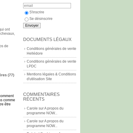
S'inscrire
Se désinscrire
qui ont
 chevaux,
DOCUMENTS LÉGAUX
mps de
Conditions générales de vente
Hellédore
Conditions générales de vente
LPDC
Mentions légales & Conditions
ères (77)
d'utilisation Site
COMMENTAIRES
r comment
RÉCENTS
ons comme
re être
Carole
sur
A propos du
programme NOW...
Carole
sur
A propos du
programme NOW...