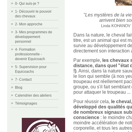
0- Qui suis-je ?
1- Découvrir le pouvoir
"Les mystères de la vie
des chevaux
arrivent bien so
2- Mon approche
Linda KOHANOV "L
3- Mes programmes de
Dans la nature, le cheval fai
développement
titre, est un animal qui est 
personnel
survie au développement de 
4- Formation
directement son interaction
professionnelle -
devenir Equicoach
Par exemple,
les chevaux 
distance, dans quel "état 
5- Supervision pour
!)
. Ainsi, dans la nature sau
Equicoachs
le lion qui semble (à nos ye
7- Contact
troupeau est réellement pac
groupe, ou s'il fait semblant
Blog
pour attaquer le troupeau ...
Calendrier des ateliers
Pour réussir cela,
le cheva
Témoignages
développé des qualités qui
de nombreux signaux sub
conscience
: le moindre ch
moindre accélération de not
corporelle, et tous les autre