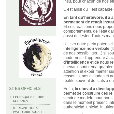
insu, pour chacun de nos ét
C'est ainsi qu'il est capabl
En tant qu'herbivore, il a 
permettent de réagir inst
Et ses réactions nous prop
comportements, de l'état da
aussi de tester d'autres mani
Utiliser notre plein potenti
intelligence non verbale
(l
de nos possibilités…) si so
modernes, d'apprendre à ac
d'intelligence
et de nous r
chevaux sont remarquablemen
attention et expérimenter su
ressentis, nos attitudes et 
réalité souvent délicats à e
SITES OFFICIELS
Enfin,
le cheval a dévelop
permet de construire des rel
EPONAQUEST - Linda
servir de modèle pour nous,
KOHANOV
dans le moment présent, inte
authenticité, unicité, intuitio
MEDICINE HORSE
WAY - Carol ROUSH