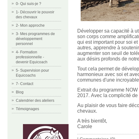
0- Qui suis-je ?
1- Découvrir le pouvoir
des chevaux
2- Mon approche
Développer sa capacité à ut
3- Mes programmes de
son corps comme amplificateu
développement
qui est important pour soi et
personnel
autres, apprendre à soutenir
4- Formation
augmenter son seuil de tolér
professionnelle -
aux désirs profonds de notre
devenir Equicoach
Tout cela permet de dévelop
5- Supervision pour
harmonieux ave
c soi et ave
Equicoachs
communes d'une incroyable s
7- Contact
Extrait du programme NOW "E
Blog
2017. Avec la complicité de
Calendrier des ateliers
Au plaisir de vous faire déc
Témoignages
chevaux.
A très bientôt,
Carole
|
Commentaires (0)