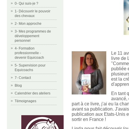
0- Qui suis-je ?
1- Découvrir le pouvoir
des chevaux
2- Mon approche
3- Mes programmes de
développement
personnel
4- Formation
Le 11 avr
professionnelle -
devenir Equicoach
livre de
"Comme l
5- Supervision pour
publiée 
Equicoachs
plusieur
7- Contact
est la c
d'apprent
Blog
En tant 
Calendrier des ateliers
avancé, e
Témoignages
part à ce livre, j'ai eu la 
avant sa publication. J'avais
publication aux Etats-Unis e
sortir en France !
Linda nous fait découvrir (o