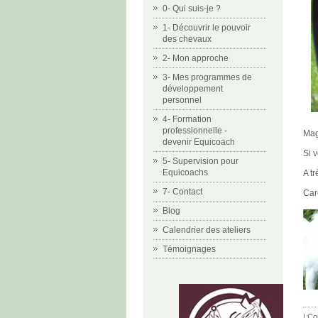
0- Qui suis-je ?
1- Découvrir le pouvoir
des chevaux
2- Mon approche
3- Mes programmes de
développement
personnel
4- Formation
professionnelle -
Mag
devenir Equicoach
Si 
5- Supervision pour
Equicoachs
A tr
7- Contact
Car
Blog
Calendrier des ateliers
Témoignages
|
Co