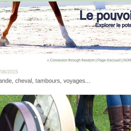
« Connexion through freedom
|
Page d'accueil
|
NOW 
/06/2015
lande, cheval, tambours, voyages...