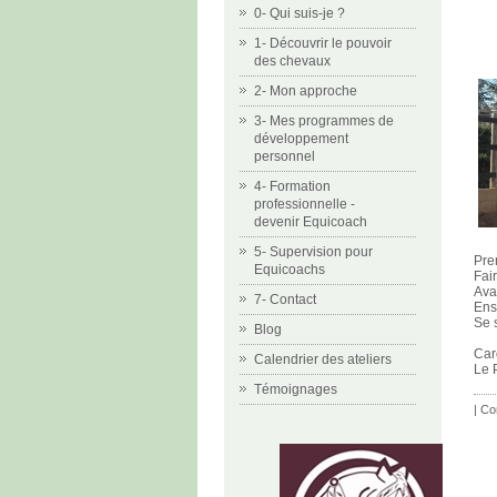
0- Qui suis-je ?
1- Découvrir le pouvoir
des chevaux
2- Mon approche
3- Mes programmes de
développement
personnel
4- Formation
professionnelle -
devenir Equicoach
5- Supervision pour
Pre
Equicoachs
Fai
Ava
7- Contact
Ens
Se s
Blog
Car
Calendrier des ateliers
Le 
Témoignages
|
Co