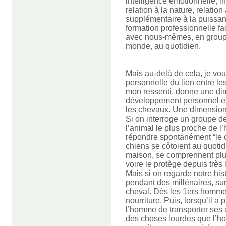
intelligence émotionnelle, in
relation à la nature, relatio
supplémentaire à la puissa
formation professionnelle fa
avec nous-mêmes, en groupe 
monde, au quotidien.
Mais au-delà de cela, je vou
personnelle du lien entre le
mon ressenti, donne une dime
développement personnel et à
les chevaux. Une dimension 
Si on interroge un groupe d
l’animal le plus proche de 
répondre spontanément “le ch
chiens se côtoient au quoti
maison, se comprennent plut
voire le protège depuis très
Mais si on regarde notre his
pendant des millénaires, sur
cheval. Dès les 1ers hommes,
nourriture. Puis, lorsqu’il a
l’homme de transporter ses 
des choses lourdes que l’ho