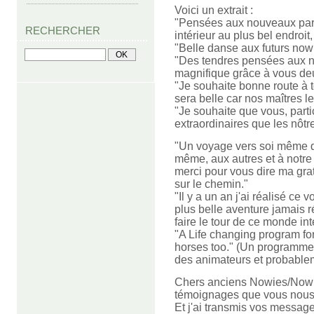
Voici un extr
ait :
"Pensées aux nouveaux parti
RECHERCHER
intérieur au plus bel endroit
"Belle danse aux futurs nowie
"Des tendres pensées aux n
magnifique grâce à vous de
"Je souhaite bonne route à to
sera belle car nos maîtres l
"Je souhaite que vous, part
extraordinaires que les nôtr
"Un voyage vers soi même qu
même, aux autres et à notre
merci pour vous dire ma gr
sur le chemin."
"Il y a un an j'ai réalisé ce
plus belle aventure jamais r
faire le tour de ce monde int
"A Life changing program for 
horses too." (Un programme q
des animateurs et probable
Chers anciens Nowies/Nowie
témoignages que vous nous 
Et j'ai transmis vos message