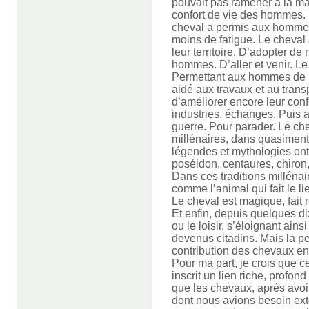
pouvait pas ramener à la m
confort de vie des hommes. P
cheval a permis aux hommes 
moins de fatigue. Le cheval
leur territoire. D’adopter de
hommes. D’aller et venir. L
Permettant aux hommes de m
aidé aux travaux et au tran
d’améliorer encore leur con
industries, échanges. Puis a
guerre. Pour parader. Le ch
millénaires, dans quasiment
légendes et mythologies ont
poséidon, centaures, chiron, 
Dans ces traditions millénai
comme l’animal qui fait le l
Le cheval est magique, fait r
Et enfin, depuis quelques di
ou le loisir, s’éloignant ains
devenus citadins. Mais la pe
contribution des chevaux en
Pour ma part, je crois que c
inscrit un lien riche, profond
que les chevaux, après avoi
dont nous avions besoin ex