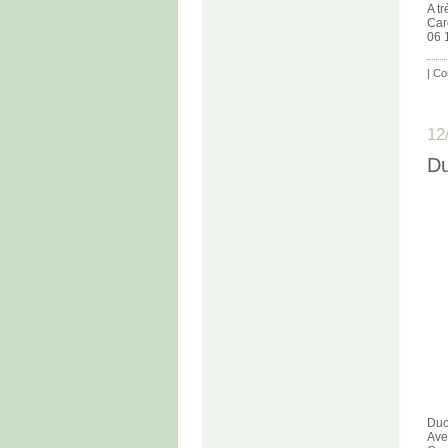
A tr
Car
06 
|
Co
12
Du
Duo
Ave