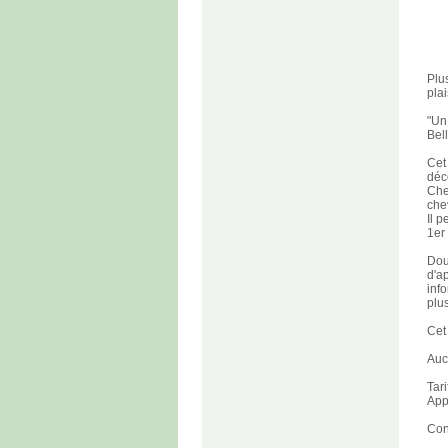
Plu
plai
"Un
Bel
Cet
déc
Che
chev
Il 
1er
Dou
d'a
inf
plu
Cet
Auc
Tari
App
Con