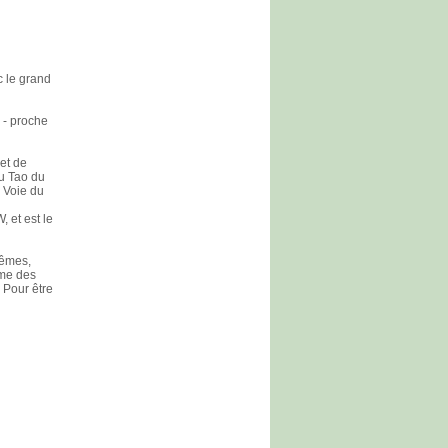
c le grand
 - proche
et de
du Tao du
 Voie du
 et est le
êmes,
mme des
. Pour être