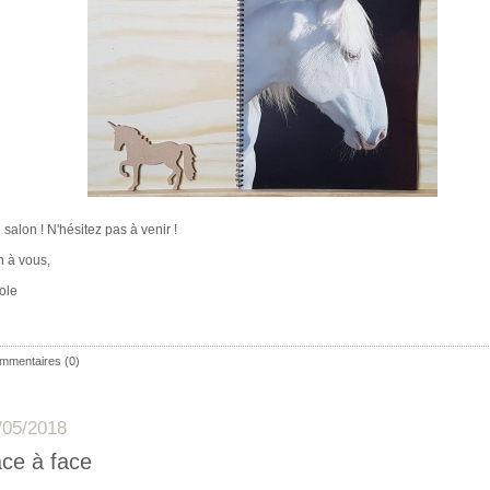
salon ! N'hésitez pas à venir !
n à vous,
ole
mmentaires (0)
/05/2018
ce à face