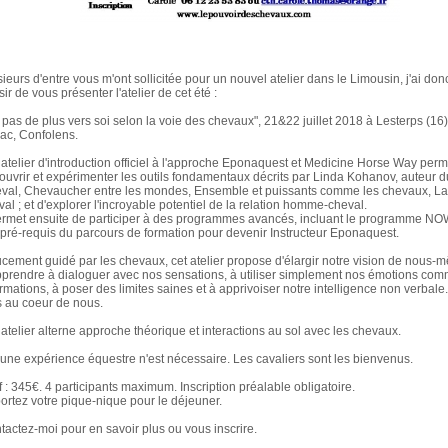
sieurs d'entre vous m'ont sollicitée pour un nouvel atelier dans le Limousin, j'ai don
sir de vous présenter l'atelier de cet été :
 pas de plus vers soi selon la voie des chevaux", 21&22 juillet 2018 à Lesterps (16)
lac, Confolens.
 atelier d'introduction officiel à l'approche Eponaquest et Medicine Horse Way perm
ouvrir et expérimenter les outils fondamentaux décrits par Linda Kohanov, auteur 
val, Chevaucher entre les mondes, Ensemble et puissants comme les chevaux, La
al ; et d'explorer l'incroyable potentiel de la relation homme-cheval.
permet ensuite de participer à des programmes avancés, incluant le programme NOW,
 pré-requis du parcours de formation pour devenir Instructeur Eponaquest.
cement guidé par les chevaux, cet atelier propose d'élargir notre vision de nous
-m
pprendre à dialoguer avec nos sensations, à utiliser simplement nos émotions co
ormations, à poser des limites saines et à apprivoiser notre intelligence non verbale
s au coeur de nous.
 atelier alterne approche théorique et interactions au sol avec les chevaux.
une expérience équestre n'est nécessaire. Les cavaliers sont les bienvenus.
f : 345€. 4 participants maximum. Inscription préalable obligatoire.
ortez votre pique-nique pour le déjeuner.
tactez-moi pour en savoir plus ou vous inscrire.