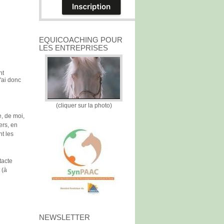
EQUICOACHING POUR
LES ENTREPRISES
nt
'ai donc
(cliquer sur la photo)
, de moi,
ers, en
t les
tacte
 (à
NEWSLETTER