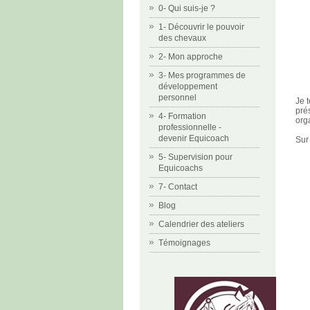
0- Qui suis-je ?
1- Découvrir le pouvoir
des chevaux
2- Mon approche
3- Mes programmes de
développement
personnel
Je 
pré
4- Formation
orga
professionnelle -
devenir Equicoach
Sur
5- Supervision pour
Equicoachs
7- Contact
Blog
Calendrier des ateliers
Témoignages