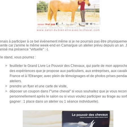
tenais à participer à ce bel événement même si je ne pourrais pas être physiqueme
sente car j'anime le même week-end en Camargue un atelier prévu depuis un an. J
nisé ma présence "virtuelle" :-).
 le stand, vous pourrez :
feuilleter le Grand Livre Le Pouvoir des Chevaux, qui parle de mon approche
des expériences que je propose aux particuliers, aux entreprises, aux cavali
France et à l'Etranger, avec plein de témoignages et de photos prises pendan
ateliers.
prendre un flyer et une carte de visite,
déposer un coupon dans l'"urne cheval" si vous souhaitez que je vous recon
personnellement après le salon ou si vous voulez participer au tirage au sort
gagner : 1 place dans un atelier ou 1 séance individuelle).