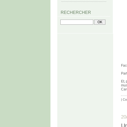
RECHERCHER
Fac
Par
Et,
mus
Car
|
Co
20
Un