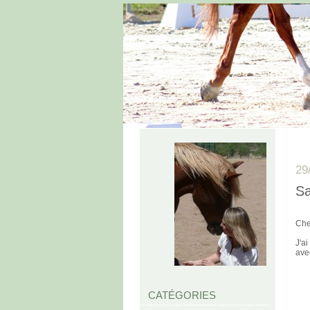
29
Sa
Che
J'a
ave
CATÉGORIES