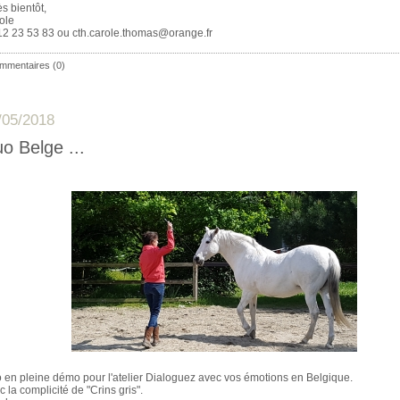
ès bientôt,
ole
12 23 53 83 ou cth.carole.thomas@orange.f
r
mmentaires (0)
/05/2018
o Belge ...
 en pleine démo pour l'atelier Dialoguez avec vos émotions en Belgique.
c la complicité de "Crins gris".