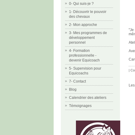
0- Qui suis-je ?
1- Découvrir le pouvoir
des chevaux
2- Mon approche
"Je
3- Mes programmes de
mêm
développement
Ate
personnel
4- Formation
Ave
professionnelle -
Car
devenir Equicoach
5- Supervision pour
|
Co
Equicoachs
7- Contact
Les
Blog
Calendrier des ateliers
Témoignages