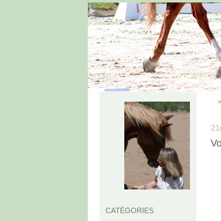
«
21
Vo
CATÉGORIES