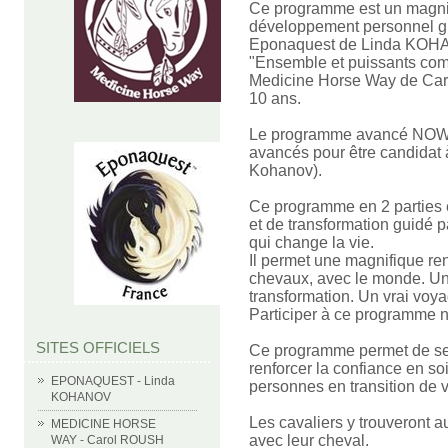
Ce programme est un magni
développement personnel gu
Eponaquest de Linda KOHAN
"Ensemble et puissants com
Medicine Horse Way de Caro
10 ans.
Le programme avancé NOW v
avancés pour être candidat 
Kohanov).
Ce programme en 2 parties 
et de transformation guidé
qui change la vie.
Il permet une magnifique ren
chevaux, avec le monde. U
transformation. Un vrai voya
Participer à ce programme n
SITES OFFICIELS
Ce programme permet de se 
renforcer la confiance en soi, 
EPONAQUEST - Linda
personnes en transition de v
KOHANOV
Les cavaliers y trouveront a
MEDICINE HORSE
avec leur cheval.
WAY - Carol ROUSH