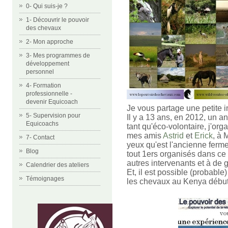
0- Qui suis-je ?
1- Découvrir le pouvoir
des chevaux
2- Mon approche
3- Mes programmes de
développement
personnel
4- Formation
professionnelle -
devenir Equicoach
Je vous partage une petite i
5- Supervision pour
Il y a 13 ans, en 2012, un a
Equicoachs
tant qu'éco-volontaire, j'or
mes amis
Astrid
et
Erick
, à 
7- Contact
yeux qu'est l'ancienne ferme
Blog
tout 1ers organisés dans ce 
autres intervenants et à de 
Calendrier des ateliers
Et, il est possible (probab
Témoignages
les chevaux au Kenya débu