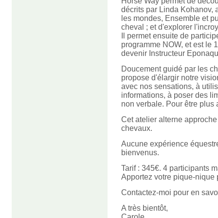
Horse Way permet de découv
décrits par Linda Kohanov,
les mondes, Ensemble et pu
cheval ; et d'explorer l'incr
Il permet ensuite de partici
programme NOW, et est le 1e
devenir Instructeur Eponaqu
Doucement guidé par les ch
propose d'élargir notre vis
avec nos sensations, à uti
informations, à poser des lim
non verbale. Pour être plus
Cet atelier alterne approche
chevaux.
Aucune expérience équestre 
bienvenus.
Tarif : 345€. 4 participants 
Apportez votre pique-nique 
Contactez-moi pour en savoir
A très bientôt,
Carole