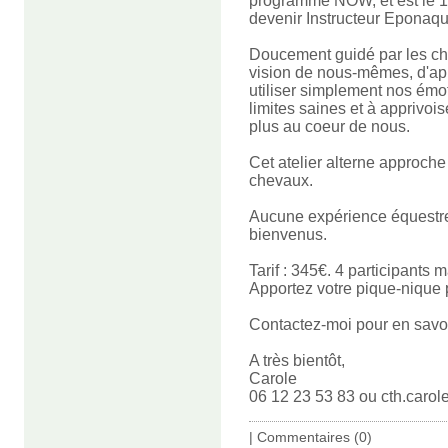
programme NOW, et est le 1e
devenir Instructeur Eponaqu
Doucement guidé par les chev
vision de nous
-mêmes, d'ap
utiliser simplement nos émo
limites saines et à apprivois
plus au coeur de nous.
Cet atelier alterne approche
chevaux.
Aucune expérience équestre 
bienvenus.
Tarif : 345€. 4 participants 
Apportez votre pique-nique 
Contactez-moi pour en savoir
A très bientôt,
Carole
06 12 23 53 83 ou cth.caro
|
Commentaires (0)