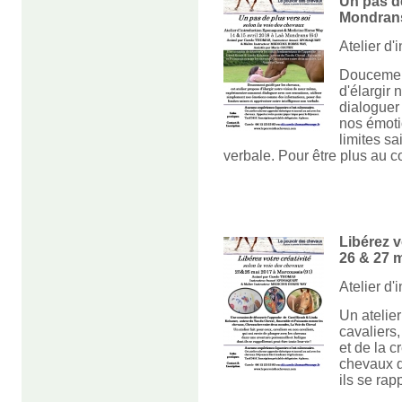
Un pas de
Mondrans
Atelier d'
Doucement
d'élargir
dialoguer
nos émoti
limites sa
verbale. Pour être plus au c
Libérez v
26 & 27 m
Atelier d'
Un atelier
cavaliers
et de la c
chevaux d
ils se rap