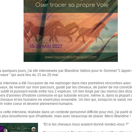
y a quelques jours, j'ai été interviewée par Blandine Vallois pour le Sommet "L'appel
vaux " qui aura lieu du 15 au 20 mai.
te interview a été l'occasion de me replonger dans mes premières rencontres avec 
vaux, de revenir sur mon parcours, guidé par les chevaux, de parler de ma convict
n subtil et puissant existe entre nos 2 espèces. Un lien forgé par (au moins) des diz
liers d'années d'histoire commune et qui subsiste encore, même si, dans la plupart 
 chevaux et les humains ne vivent plus ensemble. Un lien qui, lorsqu'on le saisit, no
rir notre coeur et devenir pleinement humains.
ns
cette interview, réalisée dans un contexte personnel difficile pour moi, j'ai parlé
n plus brouillonne que d'habitude, mais avec beaucoup de plaisir. Merci Blandine !
"Et si les chevaux nous avaient donné rendez-vous ?"