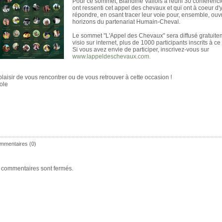
Pour ce sommet, Blandine Vallois a réuni 30 conférencie
ont ressenti cet appel des chevaux et qui ont à coeur d'
répondre, en osant tracer leur voie pour, ensemble, ouvr
horizons du partenariat Humain-Cheval.
Le sommet "L'Appel des Chevaux" sera diffusé gratuite
visio sur internet, plus de 1000 participants inscrits à ce 
Si vous avez envie de participer, inscrivez-vous sur
www.lappeldeschevaux.com.
plaisir de vous rencontrer ou de vous retrouver à cette occasion !
ole
mmentaires (0)
 commentaires sont fermés.