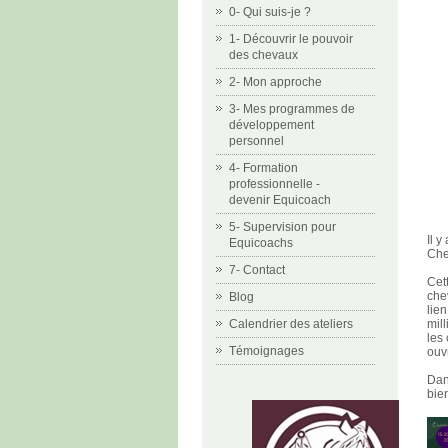
0- Qui suis-je ?
1- Découvrir le pouvoir
des chevaux
2- Mon approche
3- Mes programmes de
développement
personnel
4- Formation
professionnelle -
devenir Equicoach
5- Supervision pour
Il 
Equicoachs
Che
7- Contact
Cet
che
Blog
lie
mil
Calendrier des ateliers
les
Témoignages
ouv
Da
bie