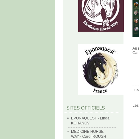
Au 
Car
|
Co
Les
SITES OFFICIELS
EPONAQUEST - Linda
KOHANOV
MEDICINE HORSE
WAY - Carol ROUSH