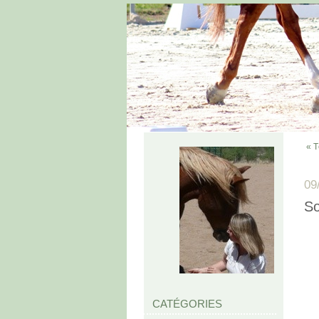
« T
09
So
CATÉGORIES