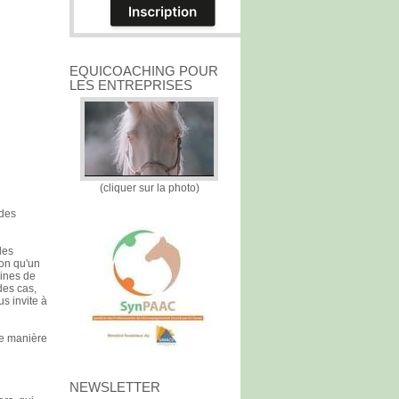
EQUICOACHING POUR
LES ENTREPRISES
(cliquer sur la photo)
 des
les
ion qu'un
aines de
des cas,
us invite à
 de manière
NEWSLETTER