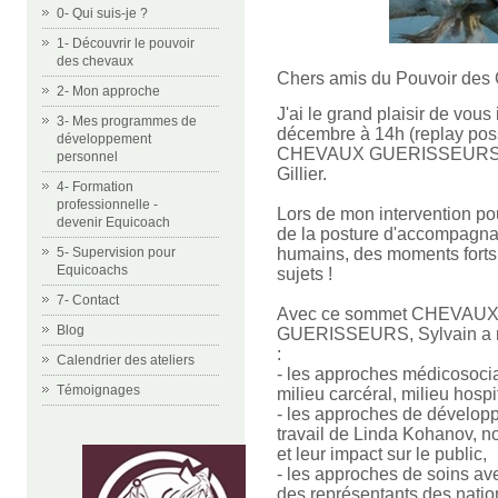
0- Qui suis-je ?
1- Découvrir le pouvoir
des chevaux
Chers amis du Pouvoir des
2- Mon approche
J'ai le grand plaisir de vous
3- Mes programmes de
décembre à 14h (replay 
développement
CHEVAUX GUERISSEURS orga
personnel
Gillier.
4- Formation
professionnelle -
Lors de mon intervention po
devenir Equicoach
de la posture d'accompagnan
humains, des moments forts 
5- Supervision pour
Equicoachs
sujets !
7- Contact
Avec ce sommet CHEVAU
Blog
GUERISSEURS, Sylvain a réu
:
Calendrier des ateliers
- les approches médicosoci
Témoignages
milieu carcéral, milieu hospit
- les approches de dévelop
travail de Linda Kohanov, n
et leur impact sur le public,
- les approches de soins ave
des représentants des nation