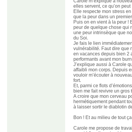
Carole m’explique à nouvea
elles servent, ce qu’on peut (
Elle respecte mon stress en
que la peur dans un premier
Puis on en vient à la peur ! 
peur de quelque chose qui r
une peur intrinsèque que nou
du Soi.
Je fais le lien immédiatemen
vulnérabilité. Faut dire que
en vacances depuis bien 2 an
performants avant mon burn 
J’explique aussi à Carole q
affaibli mon corps. Depuis 
vouloir m’écouter à nouveau
fort
.
Et, parmi ce flots d’émotions f
bien me fait revivre un gros 
A croire que mon cerveau po
hermétiquement pendant tout 
à laisser sortir le diablotin d
Bon ! Et au milieu de tout 
Carole me propose de travail