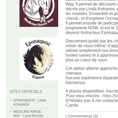
Way. Il permet de découvrir
décrits par Linda Kohanov,
les mondes, Ensemble et pu
cheval ; et d'explorer l'incr
Il permet ensuite de partici
programme NOW, et est le 1e
devenir Instructeur Eponaq
Doucement guidé par les chev
vision de nous-même, d'app
utiliser simplement nos émo
limites saines et à apprivois
plus au coeur de nous.
Cet atelier alterne approche
chevaux.
Aucune expérience équestre 
bienvenus.
4 places disponibles. Inscrip
SITES OFFICIELS
Pour vous inscrire :
https://
N'hésitez pas à me contacter
EPONAQUEST - Linda
KOHANOV
Carole
MEDICINE HORSE
|
Commentaires (0)
WAY - Carol ROUSH